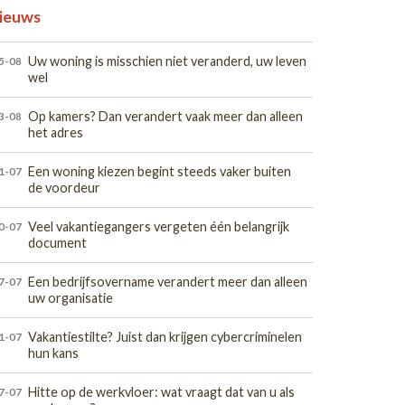
ieuws
Uw woning is misschien niet veranderd, uw leven
5-08
wel
Op kamers? Dan verandert vaak meer dan alleen
3-08
het adres
Een woning kiezen begint steeds vaker buiten
1-07
de voordeur
Veel vakantiegangers vergeten één belangrijk
0-07
document
Een bedrijfsovername verandert meer dan alleen
7-07
uw organisatie
Vakantiestilte? Juist dan krijgen cybercriminelen
1-07
hun kans
Hitte op de werkvloer: wat vraagt dat van u als
7-07