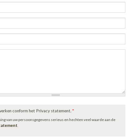
rwerken conform het Privacy statement.
*
ming van uw persoonsgegevens serieus en hechten veel waarde aan de
statement
.