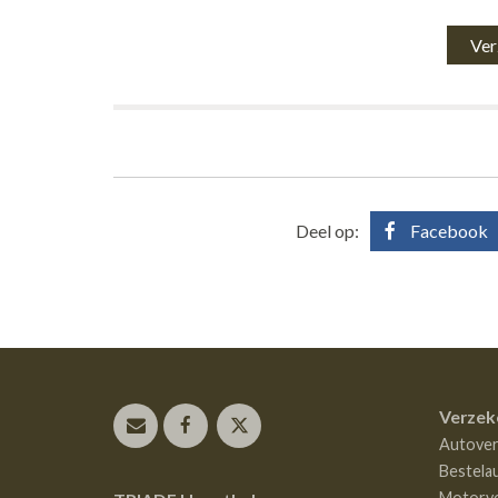
Deel op:
Facebook
Verzek
Autover
Bestela
Motorve