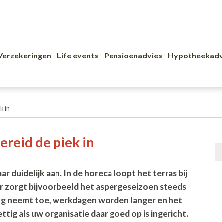
Verzekeringen
Life events
Pensioenadvies
Hypotheekadv
k in
reid de piek in
ar duidelijk aan. In de horeca loopt het terras bij
or zorgt bijvoorbeeld het aspergeseizoen steeds
ing neemt toe, werkdagen worden langer en het
ettig als uw organisatie daar goed op is ingericht.