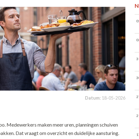
N
0
0
3
3
2
Datum:
18-05-2026
2
empo. Medewerkers maken meer uren, planningen schuiven
 pakken. Dat vraagt om overzicht en duidelijke aansturing.
1