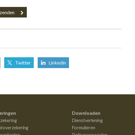
Twitter
Linkedin
eringen
Downloaden
zekering
Dienstverlening
utoverzekering
Formulieren
rzekering
Polisvoorwaarden