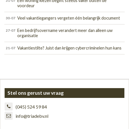
Een woning kiezen begint steeds vaker buiten de
31-07
voordeur
Veel vakantiegangers vergeten één belangrijk document
30-07
Een bedrijfsovername verandert meer dan alleen uw
27-07
organisatie
Vakantiestilte? Juist dan krijgen cybercriminelen hun kans
21-07
Stel ons gerust uw vraag
(045) 524 59 84
info@triadebv.nl