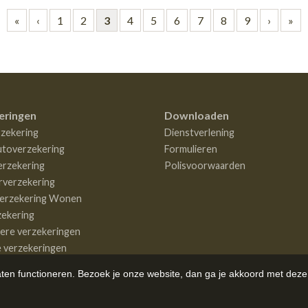
«
‹
1
2
3
4
5
6
7
8
9
›
»
eringen
Downloaden
zekering
Dienstverlening
utoverzekering
Formulieren
rzekering
Polisvoorwaarden
rverzekering
erzekering Wonen
zekering
iere verzekeringen
e verzekeringen
aten functioneren. Bezoek je onze website, dan ga je akkoord met deze