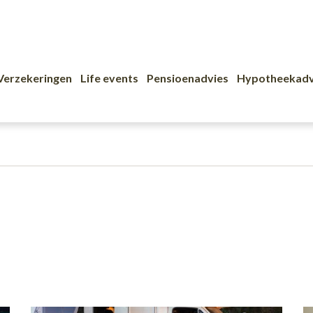
Verzekeringen
Life events
Pensioenadvies
Hypotheekadv