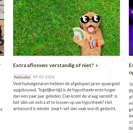
?
Extra aflossen: verstandig of niet?
E
o
09-03-2026
Particulier
Veel huiseigenaren hebben de afgelopen jaren spaargeld
Pa
opgebouwd. Tegelijkertijd is de hypotheekrente hoger
Bi
dan een paar jaar geleden. Dan komt de vraag vanzelf: is
af
het slim om extra af te lossen op uw hypotheek? Het
ee
antwoord is minder zwart-wit dan vaak wordt gedacht.
et
ge
da
zo
bli