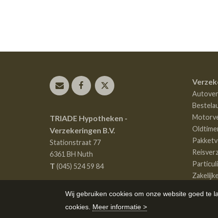
Pagina's
Verzek
Autover
Bestela
Motorve
TRIADE Hypotheken -
Oldtime
Verzekeringen B.V.
Pakketv
Stationstraat 77
Reisver
6361 BH
Nuth
Particul
T
(045) 524 59 84
Zakelijk
Wij gebruiken cookies om onze website goed te l
cookies.
Meer informatie >