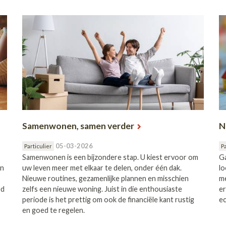
Samenwonen, samen verder
N
05-03-2026
Particulier
Pa
Samenwonen is een bijzondere stap. U kiest ervoor om
Ga
en
uw leven meer met elkaar te delen, onder één dak.
lo
Nieuwe routines, gezamenlijke plannen en misschien
me
ed
zelfs een nieuwe woning. Juist in die enthousiaste
er
periode is het prettig om ook de financiële kant rustig
ec
en goed te regelen.